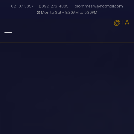
02-107-3057
092-276-4805
prommes.w@hotmail.com
Mon to Sat - 8.30AM to 5.30PM
@TA