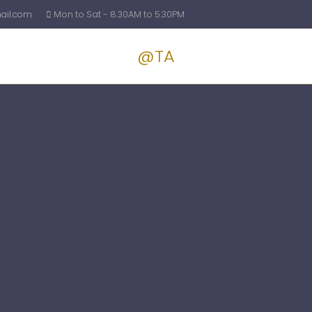
il.com
Mon to Sat - 8.30AM to 5.30PM
@TA
Services
Blog
Pricin