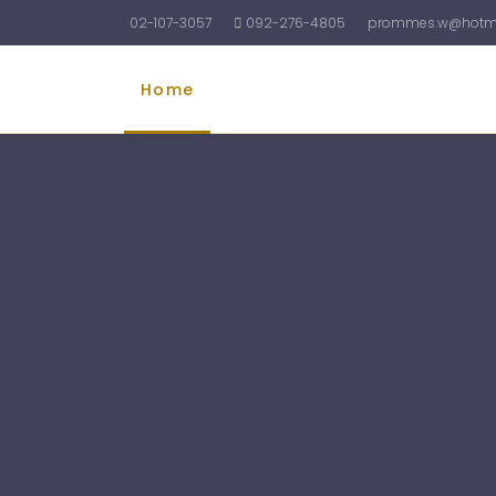
02-107-3057
092-276-4805
prommes.w@hotma
Home
รับทำบัญชี
รับจดทะเบียนบริษัท