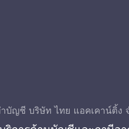
ําบัญชี บริษัท ไทย แอคเคาน์ติ้ง 