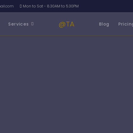
il.com
Mon to Sat - 8.30AM to 5.30PM
@TA
Services
Blog
Pricin