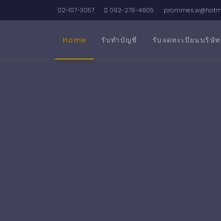
02-107-3057
092-276-4805
prommes.w@hotma
Home
รับทำบัญชี
รับจดทะเบียนบริษัท