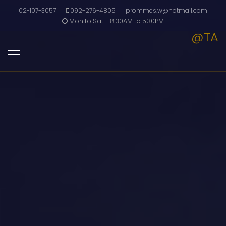
02-107-3057
092-276-4805
prommes.w@hotmail.com
Mon to Sat - 8.30AM to 5.30PM
@TA