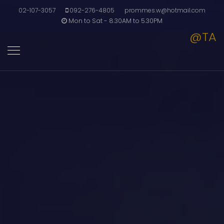
02-107-3057
092-276-4805
prommes.w@hotmail.com
Mon to Sat - 8.30AM to 5.30PM
@TA