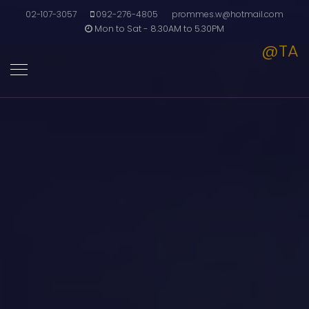
02-107-3057
092-276-4805
prommes.w@hotmail.com
Mon to Sat - 8.30AM to 5.30PM
@TA