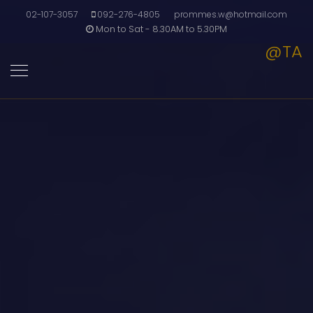
02-107-3057
092-276-4805
prommes.w@hotmail.com
Mon to Sat - 8.30AM to 5.30PM
@TA