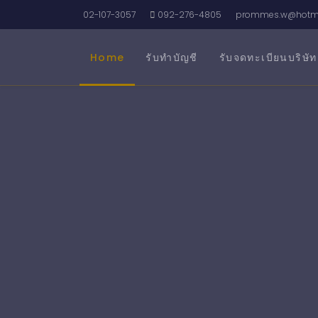
02-107-3057
092-276-4805
prommes.w@hotma
Home
รับทำบัญชี
รับจดทะเบียนบริษัท