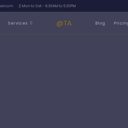
il.com
Mon to Sat - 8.30AM to 5.30PM
@TA
Services
Blog
Pricin