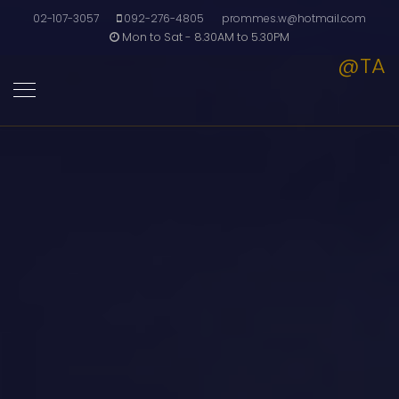
02-107-3057
092-276-4805
prommes.w@hotmail.com
Mon to Sat - 8.30AM to 5.30PM
@TA