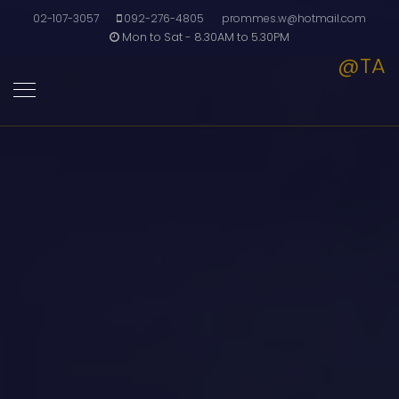
02-107-3057
092-276-4805
prommes.w@hotmail.com
Mon to Sat - 8.30AM to 5.30PM
@TA