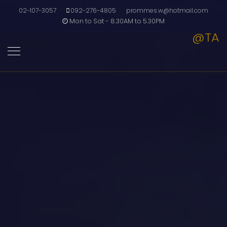
02-107-3057
092-276-4805
prommes.w@hotmail.com
Mon to Sat - 8.30AM to 5.30PM
@TA