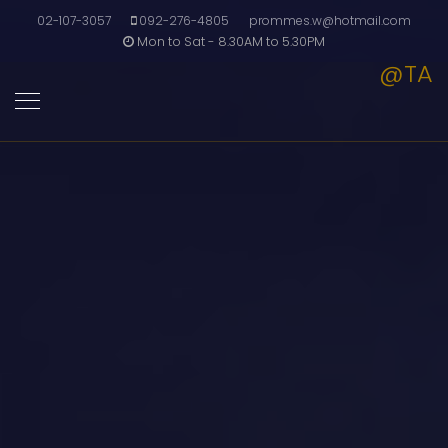
02-107-3057
092-276-4805
prommes.w@hotmail.com
Mon to Sat - 8.30AM to 5.30PM
@TA