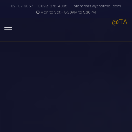
02-107-3057
092-276-4805
prommes.w@hotmail.com
Mon to Sat - 8.30AM to 5.30PM
@TA