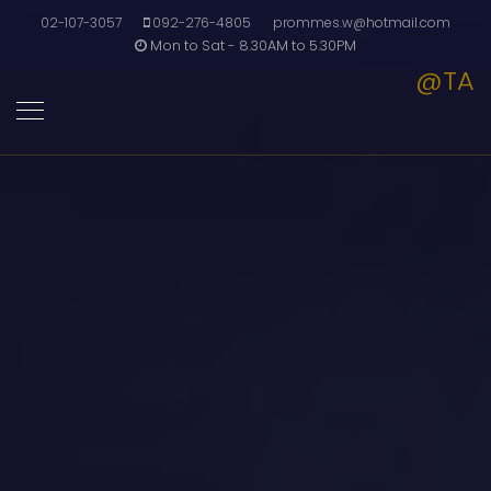
02-107-3057
092-276-4805
prommes.w@hotmail.com
Mon to Sat - 8.30AM to 5.30PM
@TA