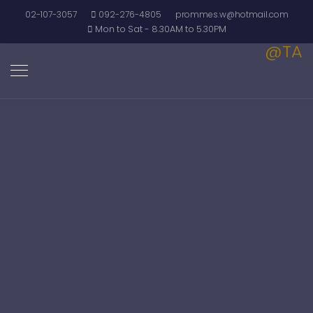
02-107-3057
092-276-4805
prommes.w@hotmail.com
Mon to Sat - 8.30AM to 5.30PM
@TA