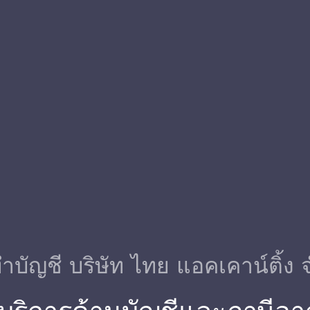
ําบัญชี บริษัท ไทย แอคเคาน์ติ้ง 