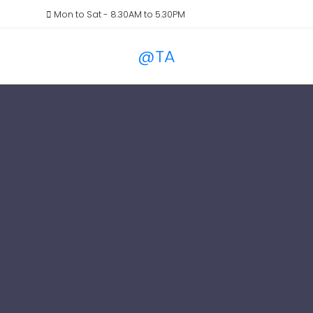
il.com
Mon to Sat - 8.30AM to 5.30PM
@TA
Services
Blog
Pricin