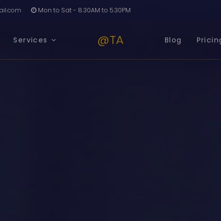
il.com
Mon to Sat - 8.30AM to 5.30PM
@TA
Services
Blog
Pricin