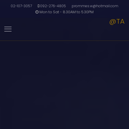
02-107-3057
092-276-4805
prommes.w@hotmail.com
Mon to Sat - 8.30AM to 5.30PM
@TA