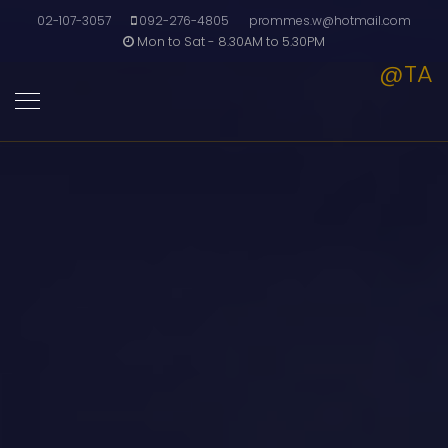
02-107-3057
092-276-4805
prommes.w@hotmail.com
Mon to Sat - 8.30AM to 5.30PM
@TA