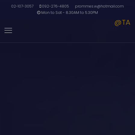
02-107-3057
092-276-4805
prommes.w@hotmail.com
Mon to Sat - 8.30AM to 5.30PM
@TA