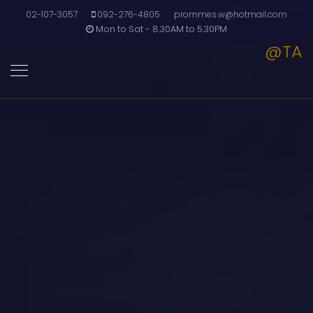
02-107-3057
092-276-4805
prommes.w@hotmail.com
Mon to Sat - 8.30AM to 5.30PM
@TA