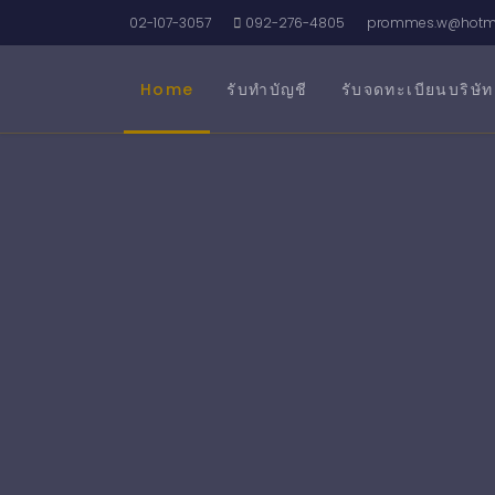
02-107-3057
092-276-4805
prommes.w@hotma
Home
รับทำบัญชี
รับจดทะเบียนบริษัท