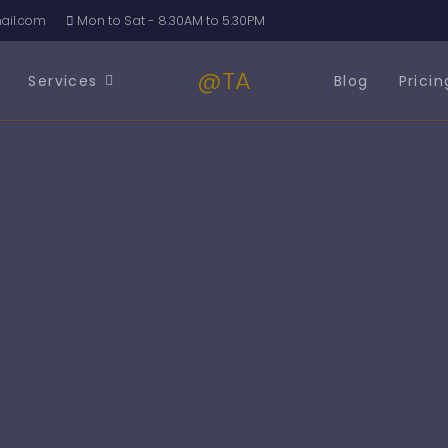
il.com
Mon to Sat - 8.30AM to 5.30PM
@TA
Services
Blog
Pricin