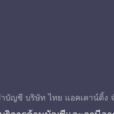
ําบัญชี บริษัท ไทย แอคเคาน์ติ้ง 