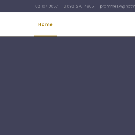
02-107-3057
092-276-4805
prommes.w@hotma
Home
รับทำบัญชี
รับจดทะเบียนบริษัท