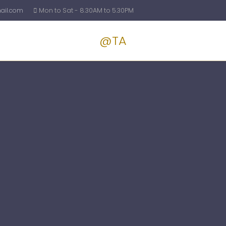
il.com
Mon to Sat - 8.30AM to 5.30PM
@TA
Services
Blog
Pricin