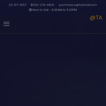
02-107-3057
092-276-4805
prommes.w@hotmail.com
Mon to Sat - 8.30AM to 5.30PM
@TA