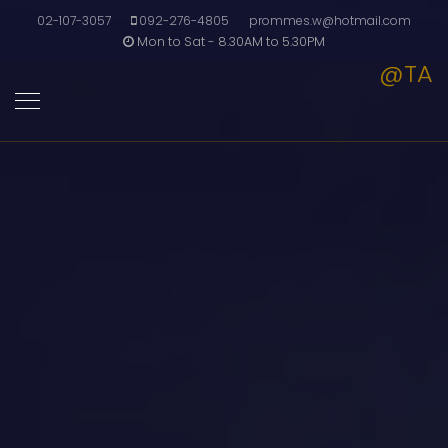
02-107-3057
092-276-4805
prommes.w@hotmail.com
Mon to Sat - 8.30AM to 5.30PM
@TA