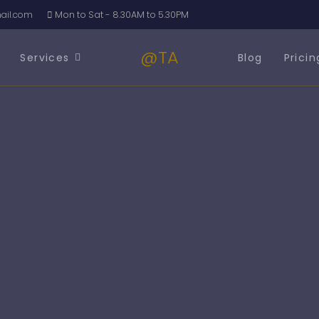
il.com
Mon to Sat - 8.30AM to 5.30PM
@TA
Services
Blog
Pricin