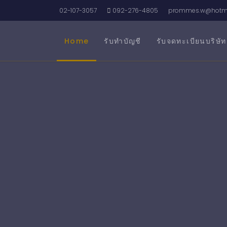
02-107-3057
092-276-4805
prommes.w@hotma
Home
รับทำบัญชี
รับจดทะเบียนบริษัท