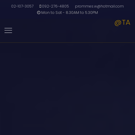
02-107-3057
092-276-4805
prommes.w@hotmail.com
Mon to Sat - 8.30AM to 5.30PM
@TA