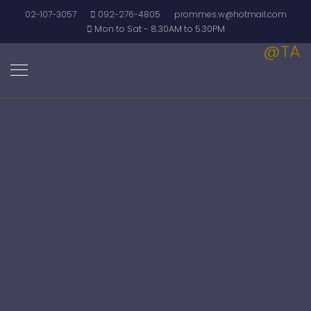
02-107-3057
092-276-4805
prommes.w@hotmail.com
Mon to Sat - 8.30AM to 5.30PM
@TA