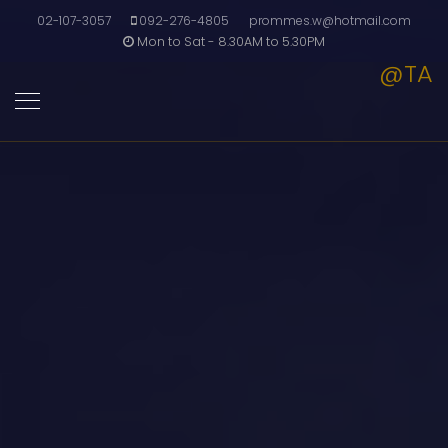
02-107-3057
092-276-4805
prommes.w@hotmail.com
Mon to Sat - 8.30AM to 5.30PM
@TA