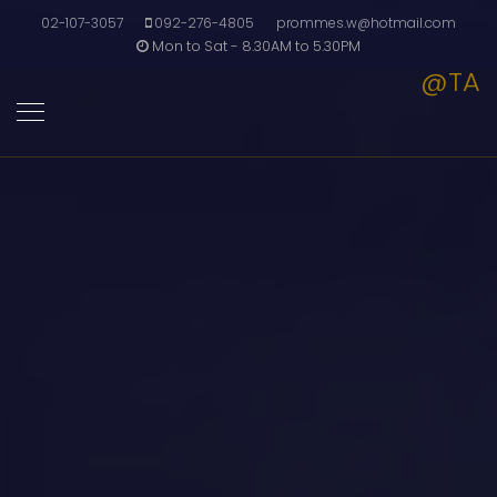
02-107-3057
092-276-4805
prommes.w@hotmail.com
Mon to Sat - 8.30AM to 5.30PM
@TA