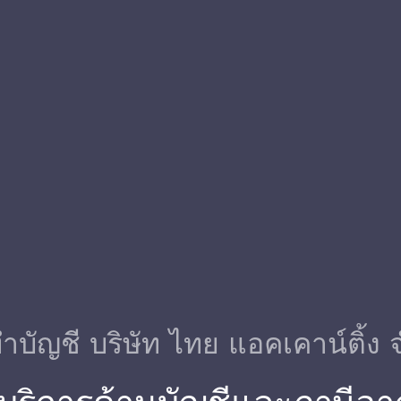
ําบัญชี บริษัท ไทย แอคเคาน์ติ้ง 