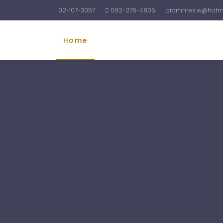
02-107-3057
092-276-4805
prommes.w@hotma
Home
รับทำบัญชี
รับจดทะเบียนบริษัท