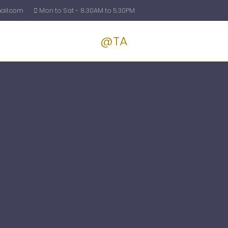
il.com
Mon to Sat - 8.30AM to 5.30PM
@TA
Services
Blog
Pricin