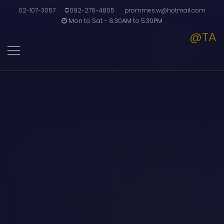
02-107-3057
092-276-4805
prommes.w@hotmail.com
Mon to Sat - 8.30AM to 5.30PM
@TA