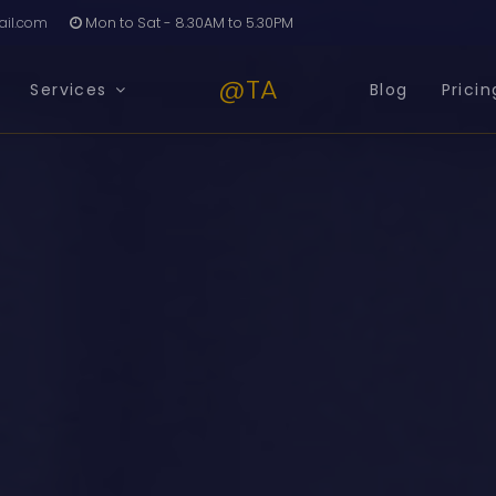
il.com
Mon to Sat - 8.30AM to 5.30PM
@TA
Services
Blog
Pricin