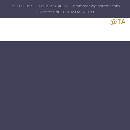
02-107-3057
092-276-4805
prommes.w@hotmail.com
Mon to Sat - 8.30AM to 5.30PM
@TA