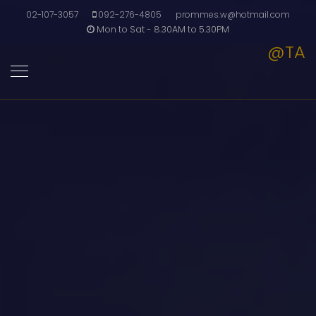
02-107-3057
092-276-4805
prommes.w@hotmail.com
Mon to Sat - 8.30AM to 5.30PM
@TA