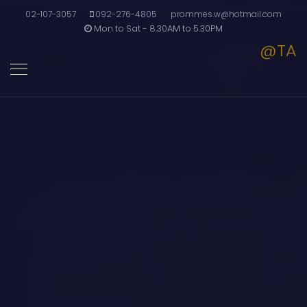
02-107-3057
092-276-4805
prommes.w@hotmail.com
Mon to Sat - 8.30AM to 5.30PM
@TA