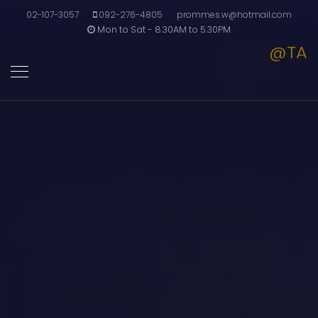
02-107-3057
092-276-4805
prommes.w@hotmail.com
Mon to Sat - 8.30AM to 5.30PM
@TA