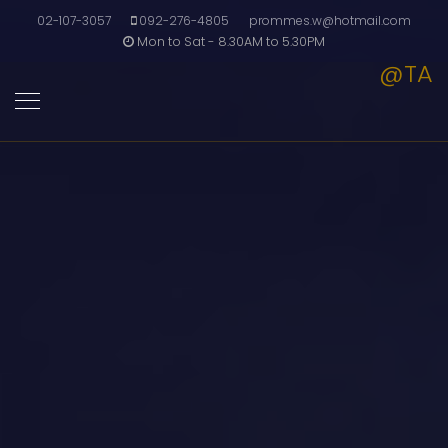
02-107-3057
092-276-4805
prommes.w@hotmail.com
Mon to Sat - 8.30AM to 5.30PM
@TA