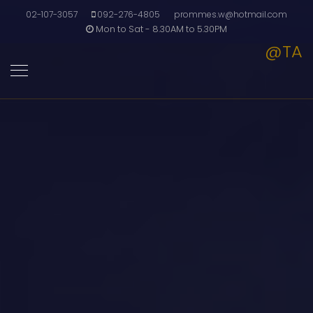
02-107-3057
092-276-4805
prommes.w@hotmail.com
Mon to Sat - 8.30AM to 5.30PM
@TA