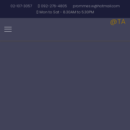
02-107-3057
092-276-4805
prommes.w@hotmail.com
Mon to Sat - 8.30AM to 5.30PM
@TA