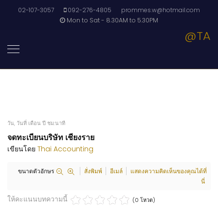
02-107-3057
092-276-4805
prommes.w@hotmail.com
Mon to Sat - 8.30AM to 5.30PM
@TA
วัน, วันที่ เดือน ปี ชม:นาที
จดทะเบียนบริษัท เชียงราย
เขียนโดย
Thai Accounting
ขนาดตัวอักษร
สั่งพิมพ์
อีเมล์
แสดงความคิดเห็นของคุณได้ที่
นี่
ให้คะแนนบทความนี้
(0 โหวต)