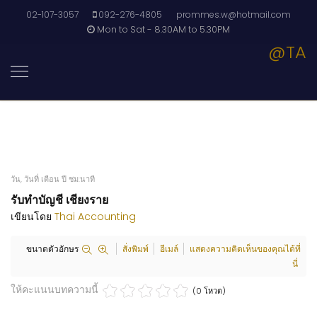
02-107-3057
092-276-4805
prommes.w@hotmail.com
Mon to Sat - 8.30AM to 5.30PM
@TA
วัน, วันที่ เดือน ปี ชม:นาที
รับทำบัญชี เชียงราย
เขียนโดย
Thai Accounting
ขนาดตัวอักษร
สั่งพิมพ์
อีเมล์
แสดงความคิดเห็นของคุณได้ที่
นี่
ให้คะแนนบทความนี้
(0 โหวต)