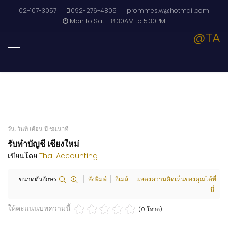
02-107-3057
092-276-4805
prommes.w@hotmail.com
Mon to Sat - 8.30AM to 5.30PM
@TA
วัน, วันที่ เดือน ปี ชม:นาที
รับทำบัญชี เชียงใหม่
เขียนโดย
Thai Accounting
ขนาดตัวอักษร
สั่งพิมพ์
อีเมล์
แสดงความคิดเห็นของคุณได้ที่
นี่
ให้คะแนนบทความนี้
(0 โหวต)