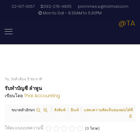
02-107-3057
092-276-4805
prommes.w@hotmail.com
Mon to Sat - 8.30AM to 5.30PM
@TA
วัน, วันที่ เดือน ปี ชม:นาที
รับทำบัญชี ลำพูน
เขียนโดย
Thai Accounting
ขนาดตัวอักษร
สั่งพิมพ์
อีเมล์
แสดงความคิดเห็นของคุณได้ที่
นี่
ให้คะแนนบทความนี้
(0 โหวต)