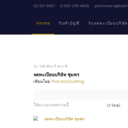
02-107-3057
092-276-4805
prommes.w@hotma
Home
รับทำบัญชี
รับจดทะเบียนบริษัท
วัน, วันที่ เดือน ปี ชม:นาที
จดทะเบียนบริษัท ชุมพร
เขียนโดย
Thai Accounting
ให้คะแนนบทความนี้
(0 โหวต)