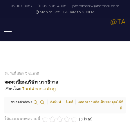
02-107-3057
092-276-4805
prommes.w@hotmail.com
Mon to Sat - 8.30AM to 5.30PM
@TA
วัน, วันที่ เดือน ปี ชม:นาที
จดทะเบียนบริษัท นราธิวาส
เขียนโดย
Thai Accounting
ขนาดตัวอักษร
สั่งพิมพ์
อีเมล์
แสดงความคิดเห็นของคุณได้ที่
นี่
ให้คะแนนบทความนี้
(0 โหวต)