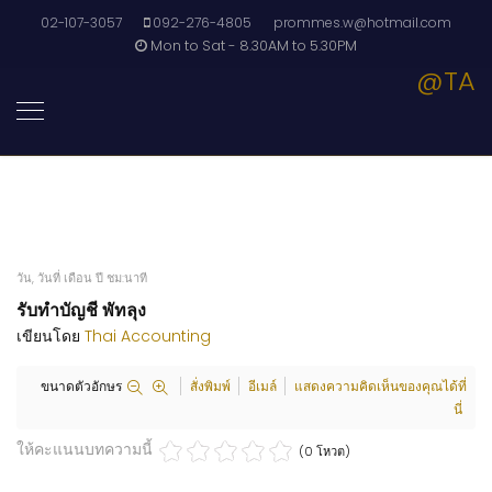
02-107-3057
092-276-4805
prommes.w@hotmail.com
Mon to Sat - 8.30AM to 5.30PM
@TA
วัน, วันที่ เดือน ปี ชม:นาที
รับทำบัญชี พัทลุง
เขียนโดย
Thai Accounting
ขนาดตัวอักษร
สั่งพิมพ์
อีเมล์
แสดงความคิดเห็นของคุณได้ที่
นี่
ให้คะแนนบทความนี้
(0 โหวต)