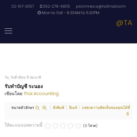
02-107-3057
092-276-4805
prommes.w@hotmail.com
Mon to Sat - 8.30AM to 5.30PM
@TA
วัน, วันที่ เดือน ปี ชม:นาที
รับทำบัญชี ระนอง
เขียนโดย
Thai Accounting
ขนาดตัวอักษร
สั่งพิมพ์
อีเมล์
แสดงความคิดเห็นของคุณได้ที่
นี่
ให้คะแนนบทความนี้
(0 โหวต)