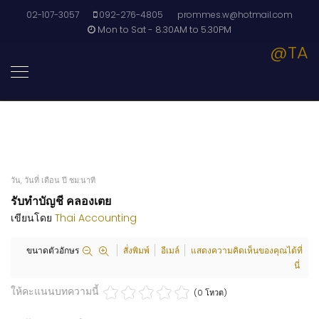
02-107-3057
092-276-4805
prommes.w@hotmail.com
Mon to Sat - 8.30AM to 5.30PM
@TA
วัน, วันที่ เดือน ปี ชม:นาที
รับทำบัญชี คลองเตย
เขียนโดย
Thai Accounting
ขนาดตัวอักษร
สั่งพิมพ์
อีเมล์
แสดงความคิดเห็นของคุณได้ที่
นี่
ให้คะแนนบทความนี้
(0 โหวต)