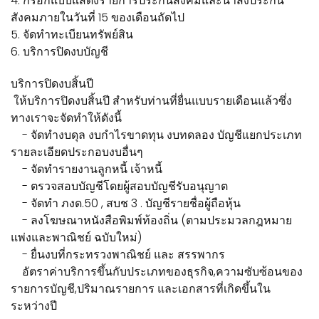
4. กรอกแบบแสดงรายการประกันสังคมและนำส่งประกัน
สังคมภายในวันที่ 15 ของเดือนถัดไป
5. จัดทำทะเบียนทรัพย์สิน
6. บริการปิดงบบัญชี
บริการปิดงบสิ้นปี
ให้บริการปิดงบสิ้นปี สำหรับท่านที่ยื่นแบบรายเดือนแล้วซึ่ง
ทางเราจะจัดทำให้ดังนี้
- จัดทำงบดุล งบกำไรขาดทุน งบทดลอง บัญชีแยกประเภท
รายละเอียดประกอบงบอื่นๆ
- จัดทำรายงานลูกหนี้ เจ้าหนี้
- ตรวจสอบบัญชีโดยผู้สอบบัญชีรับอนุญาต
- จัดทำ ภงด.50 , สบช 3 . บัญชีรายชื่อผู้ถือหุ้น
- ลงโฆษณาหนังสือพิมพ์ท้องถิ่น (ตามประมวลกฎหมาย
แพ่งและพาณิชย์ ฉบับใหม่)
- ยื่นงบที่กระทรวงพาณิชย์ และ สรรพากร
อัตราค่าบริการขึ้นกับประเภทของธุรกิจ,ความซับซ้อนของ
รายการบัญชี,ปริมาณรายการ และเอกสารที่เกิดขึ้นใน
ระหว่างปี