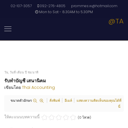
02-107-3057
092-276-4805
prommes.w@hotmail.com
Mon to Sat - 8.30AM to 5.30PM
@TA
วัน, วันที่ เดือน ปี ชม:นาที
รับทำบัญชี เสนานิคม
เขียนโดย
Thai Accounting
ขนาดตัวอักษร
สั่งพิมพ์
อีเมล์
แสดงความคิดเห็นของคุณได้ที่
นี่
ให้คะแนนบทความนี้
(0 โหวต)