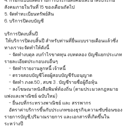
4. กรอกแบบแสดงรายการประกันสังคมและนำส่งประกัน
สังคมภายในวันที่ 15 ของเดือนถัดไป
5. จัดทำทะเบียนทรัพย์สิน
6. บริการปิดงบบัญชี
บริการปิดงบสิ้นปี
ให้บริการปิดงบสิ้นปี สำหรับท่านที่ยื่นแบบรายเดือนแล้วซึ่ง
ทางเราจะจัดทำให้ดังนี้
- จัดทำงบดุล งบกำไรขาดทุน งบทดลอง บัญชีแยกประเภท
รายละเอียดประกอบงบอื่นๆ
- จัดทำรายงานลูกหนี้ เจ้าหนี้
- ตรวจสอบบัญชีโดยผู้สอบบัญชีรับอนุญาต
- จัดทำ ภงด.50 , สบช 3 . บัญชีรายชื่อผู้ถือหุ้น
- ลงโฆษณาหนังสือพิมพ์ท้องถิ่น (ตามประมวลกฎหมาย
แพ่งและพาณิชย์ ฉบับใหม่)
- ยื่นงบที่กระทรวงพาณิชย์ และ สรรพากร
อัตราค่าบริการขึ้นกับประเภทของธุรกิจ,ความซับซ้อนของ
รายการบัญชี,ปริมาณรายการ และเอกสารที่เกิดขึ้นใน
ระหว่างปี